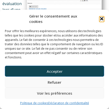
évaluation
lors d’une
séance
Gérer le consentement aux
cookies
synchrone.
Les
Pour offrir les meilleures expériences, nous utilisons des technologies
apprenants
telles que les cookies pour stocker et/ou accéder aux informations des
répondent
appareils. Le fait de consentir à ces technologies nous permettra de
traiter des données telles que le comportement de navigation ou les ID
aux
uniques sur ce site. Le fait de ne pas consentir ou de retirer son
questions
consentement peut avoir un effet négatif sur certaines caractéristiques
et fonctions.
que
l’enseignant
affiche en
Accepter
temps réel.
Refuser
Celui-ci peut
ensuite
Voir les préférences
exposer les
résultats.
Politique de cookies
Déclaration de confidentialité
L’idéal est