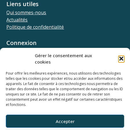
Liens utiles
Qui sommes-nous
Actualités
Politique de confidentialité
Connexion
Univ.theia
Gérer le consentement aux
Elffe.theia
cookies
Concours.theia
Pour offrir les meilleures expériences, nous utilisons des technologies
telles que les cookies pour stocker et/ou accéder aux informations des
Ressources
appareils. Le fait de consentir à ces technologies nous permettra de
Documentation SSO
traiter des données telles que le comportement de navigation ou les ID
Documentation API
uniques sur ce site. Le fait de ne pas consentir ou de retirer son
consentement peut avoir un effet négatif sur certaines caractéristiques
Webinaires
et fonctions.
Newsletter
Ancienne base documentaire
Accepter
Horaires du support