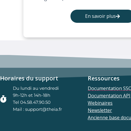
En savoir plus
Horaires du support
Ressources
Documentation SS
Du lundi au vendredi
9h-12h et 14h-18h
Documentation API
Tel 04.58.47.90.50
Webinaires
Mail : support@theia.fr
Newsletter
Ancienne base doc