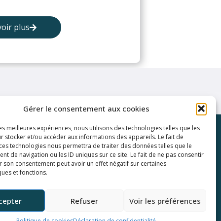
oir plus
Gérer le consentement aux cookies
les meilleures expériences, nous utilisons des technologies telles que les
Liens utiles
r stocker et/ou accéder aux informations des appareils. Le fait de
 ces technologies nous permettra de traiter des données telles que le
Qui sommes-nous
 de navigation ou les ID uniques sur ce site. Le fait de ne pas consentir
Actualités
r son consentement peut avoir un effet négatif sur certaines
ques et fonctions.
Politique de confidentialité
cepter
Refuser
Voir les préférences
Politique de cookies
Déclaration de confidentialité