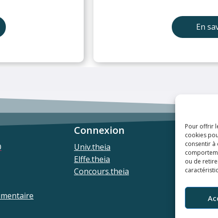
En sav
Pour offrir 
Connexion
cookies pou
consentir à
O
Univ.theia
comportement
Elffe.theia
ou de retire
caractéristi
Concours.theia
umentaire
Ac