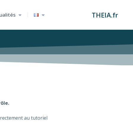
THEIA.fr
ualités
ôle.
irectement au tutoriel