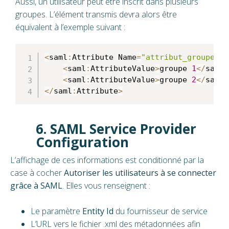
Aussi, un utilisateur peut être inscrit dans plusieurs
groupes. L’élément transmis devra alors être
équivalent à l’exemple suivant :
<
saml
:
Attribute Name
=
"attribut_groupe"
>
<
saml
:
AttributeValue
>
groupe 
1
<
/
saml
:
<
saml
:
AttributeValue
>
groupe 
2
<
/
saml
:
<
/
saml
:
Attribute
>
6. SAML Service Provider
Configuration
L’affichage de ces informations est conditionné par la
case à cocher
Autoriser les utilisateurs à se connecter
grâce à SAML
. Elles vous renseignent :
Le paramètre
Entity Id
du fournisseur de service
L’URL vers le fichier .xml des métadonnées afin