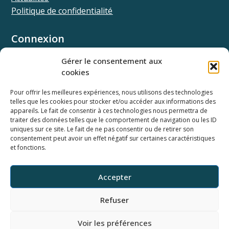
Politique de confidentialité
Connexion
Univ.theia
Gérer le consentement aux
Elffe.theia
cookies
Concours.theia
Pour offrir les meilleures expériences, nous utilisons des technologies
telles que les cookies pour stocker et/ou accéder aux informations des
Ressources
appareils. Le fait de consentir à ces technologies nous permettra de
Documentation SSO
traiter des données telles que le comportement de navigation ou les ID
Documentation API
uniques sur ce site. Le fait de ne pas consentir ou de retirer son
consentement peut avoir un effet négatif sur certaines caractéristiques
Webinaires
et fonctions.
Newsletter
Ancienne base documentaire
Accepter
Horaires du support
Refuser
Du lundi au vendredi
9h-12h et 14h-18h
Voir les préférences