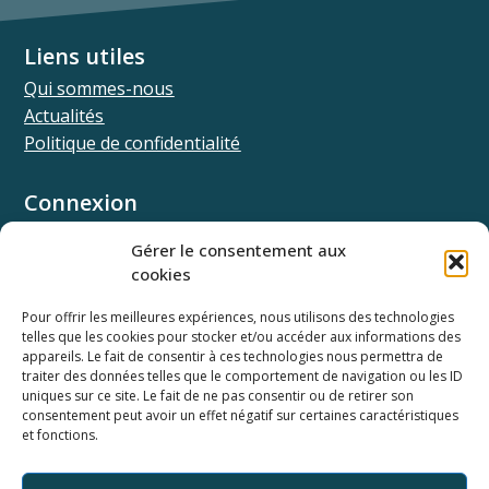
Liens utiles
Qui sommes-nous
Actualités
Politique de confidentialité
Connexion
Univ.theia
Gérer le consentement aux
Elffe.theia
cookies
Concours.theia
Pour offrir les meilleures expériences, nous utilisons des technologies
telles que les cookies pour stocker et/ou accéder aux informations des
Ressources
appareils. Le fait de consentir à ces technologies nous permettra de
Documentation SSO
traiter des données telles que le comportement de navigation ou les ID
Documentation API
uniques sur ce site. Le fait de ne pas consentir ou de retirer son
consentement peut avoir un effet négatif sur certaines caractéristiques
Webinaires
et fonctions.
Newsletter
Ancienne base documentaire