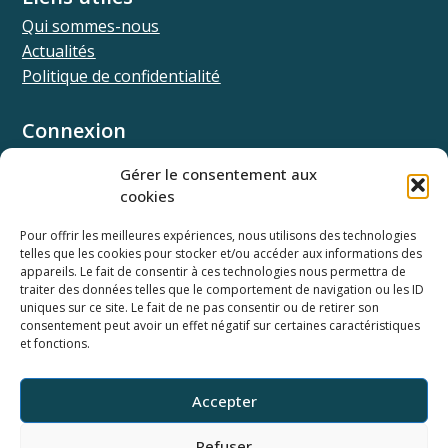
Qui sommes-nous
Actualités
Politique de confidentialité
Connexion
Univ.theia
Gérer le consentement aux
Elffe.theia
cookies
Concours.theia
Pour offrir les meilleures expériences, nous utilisons des technologies
telles que les cookies pour stocker et/ou accéder aux informations des
Ressources
appareils. Le fait de consentir à ces technologies nous permettra de
Documentation SSO
traiter des données telles que le comportement de navigation ou les ID
Documentation API
uniques sur ce site. Le fait de ne pas consentir ou de retirer son
consentement peut avoir un effet négatif sur certaines caractéristiques
Webinaires
et fonctions.
Newsletter
Ancienne base documentaire
Accepter
Horaires du support
Refuser