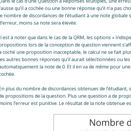
Dans le cas d’une Question à Réponses Multiples, une erreur
fausse qu’il a cochée ou une bonne réponse qu’il n’a pas choi
le nombre de discordances de l’étudiant à une note globale s
d’erreur, moins sa note sera élevée.
Il est à noter que dans le cas de la QRM, les options « Indisp
propositions lors de la conception de question viennent s’aff
a coché une proposition inacceptable, le calcul ne se fait p
les autres bonnes réponses qu’il aurait sélectionnées ou les 
automatiquement la note de 0. Et il en va de même pour une 
cochée.
En plus du nombre de discordances obtenues de l’étudiant, 
de propositions de la question. Plus une question a de propo
moins l’erreur est punitive. Le résultat de la note obtenue es