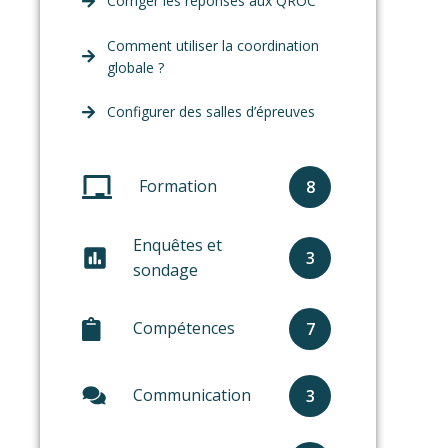
Corriger les réponses aux QROC
Comment utiliser la coordination
globale ?
Configurer des salles d’épreuves
Formation
8
Enquêtes et
3
sondage
Compétences
7
Communication
3