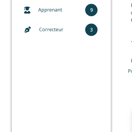
Apprenant
9
Correcteur
3
P