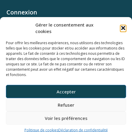
Connexion
Univ.theia
Gérer le consentement aux
Elffe.theia
cookies
Concours.theia
Pour offrir les meilleures expériences, nous utilisons des technologies
telles que les cookies pour stocker et/ou accéder aux informations des
Ressources
appareils. Le fait de consentir à ces technologies nous permettra de
Documentation SSO
traiter des données telles que le comportement de navigation ou les ID
Documentation API
uniques sur ce site. Le fait de ne pas consentir ou de retirer son
consentement peut avoir un effet négatif sur certaines caractéristiques
Webinaires
et fonctions.
Newsletter
Ancienne base documentaire
Accepter
Horaires du support
Refuser
Du lundi au vendredi
9h-12h et 14h-18h
Voir les préférences
Tel 04.58.47.90.50
Mail : support@theia.fr
Politique de cookies
Déclaration de confidentialité