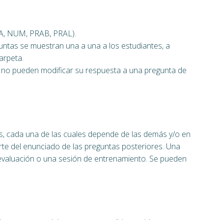
A, NUM, PRAB, PRAL).
untas se muestran una a una a los estudiantes, a
arpeta.
 no pueden modificar su respuesta a una pregunta de
 cada una de las cuales depende de las demás y/o en
rte del enunciado de las preguntas posteriores.
Una
evaluación o una sesión de entrenamiento. Se pueden