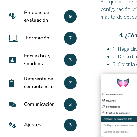
Aunque por defec
configuración ut
Pruebas de
más tarde desea u
9
evaluación
4. ¿Có
Formación
7
1: Haga cli
Encuestas y
2: Dé un tí
3
sondeos
3: Crear la
Referente de
7
competencias
Comunicación
3
Ajustes
3