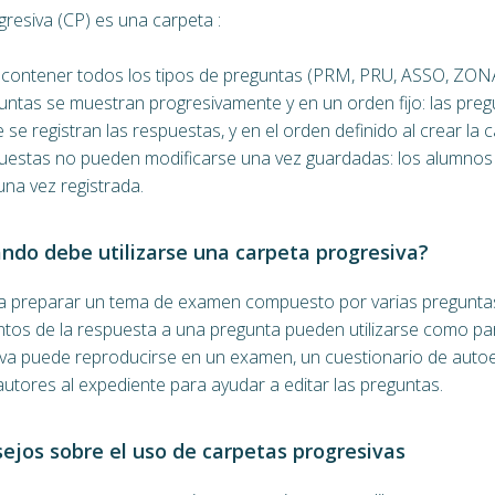
resiva (CP) es una carpeta :
contener todos los tipos de preguntas (PRM, PRU, ASSO, ZON
untas se muestran progresivamente y en un orden fijo: las preg
se registran las respuestas, y en el orden definido al crear la c
uestas no pueden modificarse una vez guardadas: los alumnos
una vez registrada.
ándo debe utilizarse una carpeta progresiva?
 preparar un tema de examen compuesto por varias preguntas,
ntos de la respuesta a una pregunta pueden utilizarse como pa
iva puede reproducirse en un examen, un cuestionario de auto
autores al expediente para ayudar a editar las preguntas.
sejos sobre el uso de carpetas progresivas