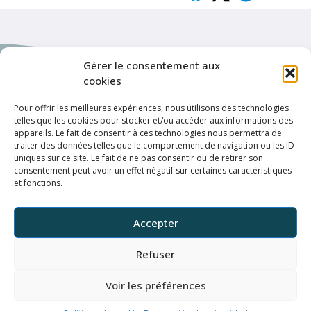
Gérer le consentement aux
cookies
Pour offrir les meilleures expériences, nous utilisons des technologies
Enlaces de interés
telles que les cookies pour stocker et/ou accéder aux informations des
appareils. Le fait de consentir à ces technologies nous permettra de
Política de privacidad
traiter des données telles que le comportement de navigation ou les ID
uniques sur ce site. Le fait de ne pas consentir ou de retirer son
Condiciones de uso
consentement peut avoir un effet négatif sur certaines caractéristiques
et fonctions.
Conexión
ELFFE
Accepter
UNIV
Refuser
Horaires de atención al público
Voir les préférences
De lunes a viernes, de 9:00 h -12:00 h y de 14:00 h -