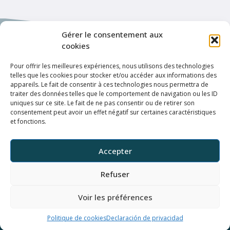
Gérer le consentement aux
cookies
Pour offrir les meilleures expériences, nous utilisons des technologies
Enlaces de interés
telles que les cookies pour stocker et/ou accéder aux informations des
appareils. Le fait de consentir à ces technologies nous permettra de
Política de privacidad
traiter des données telles que le comportement de navigation ou les ID
uniques sur ce site. Le fait de ne pas consentir ou de retirer son
Condiciones de uso
consentement peut avoir un effet négatif sur certaines caractéristiques
et fonctions.
Conexión
ELFFE
Accepter
UNIV
Refuser
Horaires de atención al público
Voir les préférences
De lunes a viernes, de 9:00 h -12:00 h y de 14:00 h -
18:00 h (París)
Politique de cookies
Declaración de privacidad