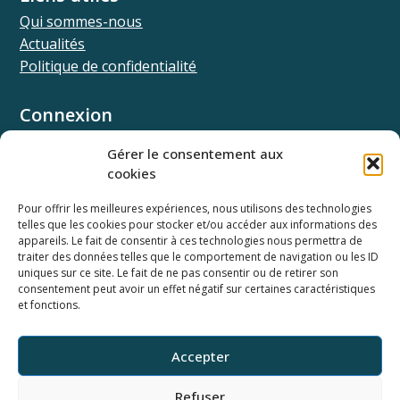
Qui sommes-nous
Actualités
Politique de confidentialité
Connexion
Univ.theia
Gérer le consentement aux
Elffe.theia
cookies
Concours.theia
Pour offrir les meilleures expériences, nous utilisons des technologies
telles que les cookies pour stocker et/ou accéder aux informations des
Ressources
appareils. Le fait de consentir à ces technologies nous permettra de
Documentation SSO
traiter des données telles que le comportement de navigation ou les ID
Documentation API
uniques sur ce site. Le fait de ne pas consentir ou de retirer son
consentement peut avoir un effet négatif sur certaines caractéristiques
Webinaires
et fonctions.
Newsletter
Ancienne base documentaire
Accepter
Horaires du support
Refuser