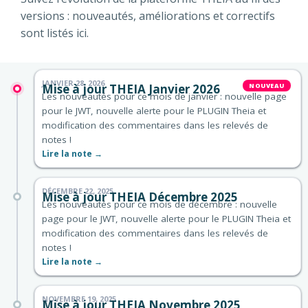
versions : nouveautés, améliorations et correctifs
sont listés ici.
JANVIER 28, 2026
Mise à jour THEIA Janvier 2026
Les nouveautés pour ce mois de janvier : nouvelle page
pour le JWT, nouvelle alerte pour le PLUGIN Theia et
modification des commentaires dans les relevés de
notes !
Lire la note →
DÉCEMBRE 22, 2025
Mise à jour THEIA Décembre 2025
Les nouveautés pour ce mois de décembre : nouvelle
page pour le JWT, nouvelle alerte pour le PLUGIN Theia et
modification des commentaires dans les relevés de
notes !
Lire la note →
NOVEMBRE 19, 2025
Mise à jour THEIA Novembre 2025