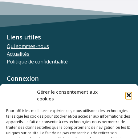
Liens utiles
Qui sommes-nous
Actualités
Politique de confidentialité
Connexion
Univ.theia
Gérer le consentement aux
Elffe.theia
cookies
Concours.theia
Pour offrir les meilleures expériences, nous utilisons des technologies
telles que les cookies pour stocker et/ou accéder aux informations des
Ressources
appareils. Le fait de consentir à ces technologies nous permettra de
Documentation SSO
traiter des données telles que le comportement de navigation ou les ID
Documentation API
uniques sur ce site. Le fait de ne pas consentir ou de retirer son