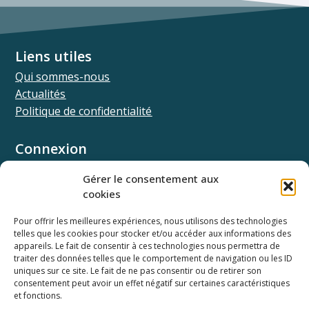
Liens utiles
Qui sommes-nous
Actualités
Politique de confidentialité
Connexion
Univ.theia
Gérer le consentement aux
Elffe.theia
cookies
Concours.theia
Pour offrir les meilleures expériences, nous utilisons des technologies
telles que les cookies pour stocker et/ou accéder aux informations des
Ressources
appareils. Le fait de consentir à ces technologies nous permettra de
Documentation SSO
traiter des données telles que le comportement de navigation ou les ID
Documentation API
uniques sur ce site. Le fait de ne pas consentir ou de retirer son
consentement peut avoir un effet négatif sur certaines caractéristiques
Webinaires
et fonctions.
Newsletter