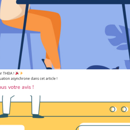
ur THEIA !
ation asynchrone dans cet article !
us votre avis !