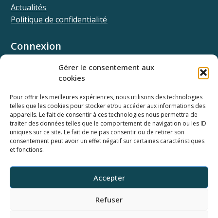
Actualités
Politique de confidentialité
Connexion
Univ.theia
Gérer le consentement aux
Elffe.theia
cookies
Concours.theia
Pour offrir les meilleures expériences, nous utilisons des technologies
telles que les cookies pour stocker et/ou accéder aux informations des
Ressources
appareils. Le fait de consentir à ces technologies nous permettra de
Documentation SSO
traiter des données telles que le comportement de navigation ou les ID
Documentation API
uniques sur ce site. Le fait de ne pas consentir ou de retirer son
consentement peut avoir un effet négatif sur certaines caractéristiques
Webinaires
et fonctions.
Newsletter
Ancienne base documentaire
Accepter
Horaires du support
Refuser
Du lundi au vendredi
9h-12h et 14h-18h