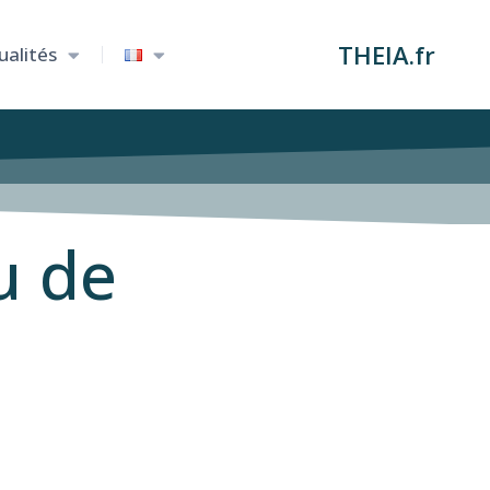
THEIA.fr
ualités
u de