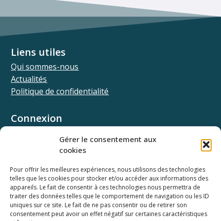
Liens utiles
Qui sommes-nous
Actualités
Politique de confidentialité
Connexion
Univ.theia
Gérer le consentement aux
Elffe.theia
cookies
Concours.theia
Pour offrir les meilleures expériences, nous utilisons des technologies
telles que les cookies pour stocker et/ou accéder aux informations des
Ressources
appareils. Le fait de consentir à ces technologies nous permettra de
Documentation SSO
traiter des données telles que le comportement de navigation ou les ID
Documentation API
uniques sur ce site. Le fait de ne pas consentir ou de retirer son
consentement peut avoir un effet négatif sur certaines caractéristiques
Webinaires