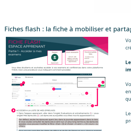
Fiches flash : la fiche à mobiliser et part
Vo
cr
Le
im
Vo
en
qu
Le
pr