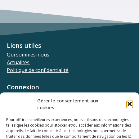
Liens utiles
Qui sommes-nous
Actualités
Politique de confidentialité
Connexion
Univ.theia
Gérer le consentement aux
Elffe.theia
cookies
Concours.theia
Pour offrir les meilleures expériences, nous utilisons des technologies
telles que les cookies pour stocker et/ou accéder aux informations des
Ressources
appareils. Le fait de consentir à ces technologies nous permettra de
Documentation SSO
traiter des données telles que le comportement de navigation ou les ID