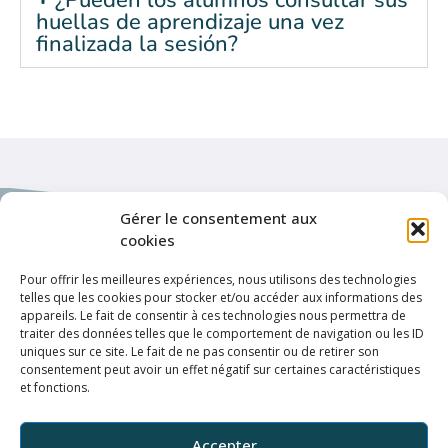
¿Pueden los alumnos consultar sus
huellas de aprendizaje una vez
finalizada la sesión?
Gérer le consentement aux
cookies
Pour offrir les meilleures expériences, nous utilisons des technologies
telles que les cookies pour stocker et/ou accéder aux informations des
Enlaces de interés
appareils. Le fait de consentir à ces technologies nous permettra de
Política de privacidad
traiter des données telles que le comportement de navigation ou les ID
uniques sur ce site. Le fait de ne pas consentir ou de retirer son
Condiciones de uso
consentement peut avoir un effet négatif sur certaines caractéristiques
et fonctions.
Conexión
ELFFE
Accepter