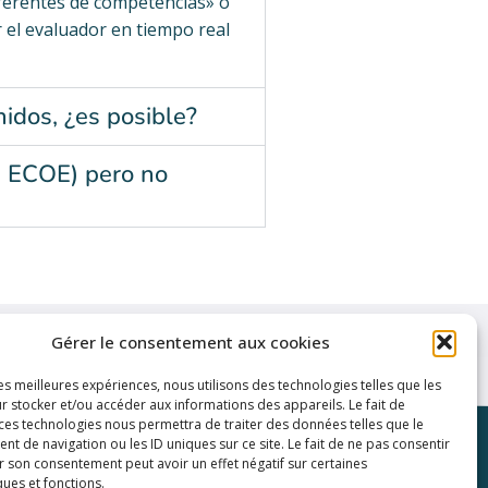
eferentes de competencias» o
r el evaluador en tiempo real
idos, ¿es posible?
ón ECOE) pero no
Gérer le consentement aux cookies
les meilleures expériences, nous utilisons des technologies telles que les
r stocker et/ou accéder aux informations des appareils. Le fait de
 ces technologies nous permettra de traiter des données telles que le
e interés
 de navigation ou les ID uniques sur ce site. Le fait de ne pas consentir
r son consentement peut avoir un effet négatif sur certaines
rivacidad
ques et fonctions.