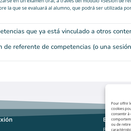
izarse en un examen oral, a través del módulo «Sesión de r
obre la que se evaluará al alumno, que podrá ser utilizada po
etencias que ya está vinculado a otros conten
ión de referente de competencias (o una sesi
Pour offrir 
cookies pou
consentir à
xión
Enlaces d
comportement
ou de retire
Política de p
caractéristi