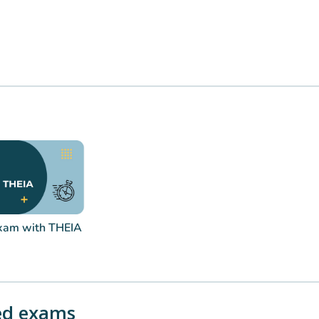
exam with THEIA
ed exams