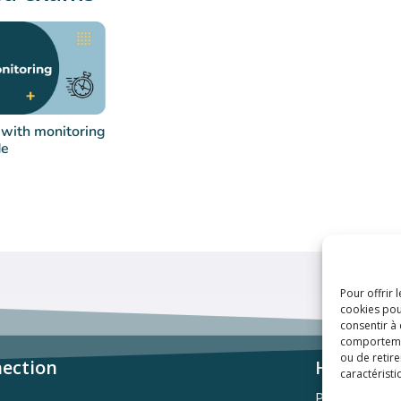
 with monitoring
e
Pour offrir 
cookies pou
consentir à
comportement
ou de retire
ection
Helpful l
caractéristi
Privacy polic