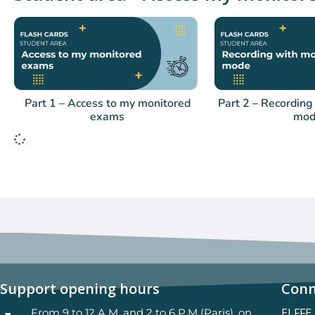
Part 1 – Access to my monitored
Part 2 – Recording
exams
mod
Support opening hours
Conn
ELFFE
From 9 to 12 A.M. and 2 to 6 P.M (Paris), on