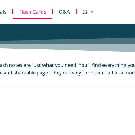
als
Flash Cards
Q&A
Flash notes are just what you need. You’ll find everything yo
le and shareable page. They’re ready for download at a mom